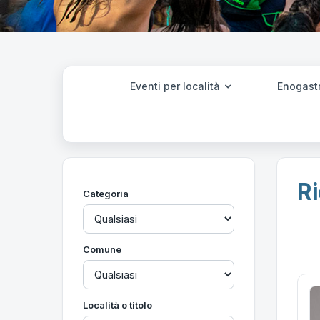
Eventi per località
Enogast
Ri
Categoria
Comune
Località o titolo