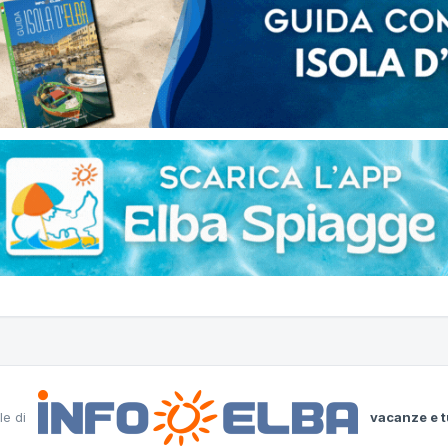
le di
vacanze e t