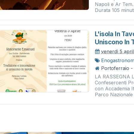
Napoli e Ar Tem. 
Durata 105 minuti.
L'isola In Ta
Uniscono In 
venerdì 5 apri
Enogastronom
Portoferraio 
LA RASSEGNA L’iso
Confesercenti Pro
con Accademia It
Parco Nazionale 