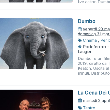
live action Dumbo
Dumbo
venerdì 29 ma
domenica 31 mar
Cinema
,
Per 
Portoferraio 
Laugier
Dumbo è un film 
2019, diretto da 
Keaton. Uscita a
minuti. Distribuito
La Cena Dei C
martedì 2 apri
Teatro