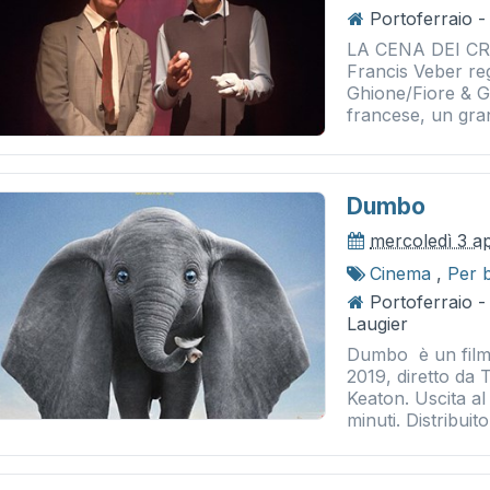
Portoferraio - 
LA CENA DEI CRET
Francis Veber reg
Ghione/Fiore & 
francese, un gra
Dumbo
mercoledì 3 ap
Cinema
,
Per 
Portoferraio 
Laugier
Dumbo è un film 
2019, diretto da 
Keaton. Uscita a
minuti. Distribuito