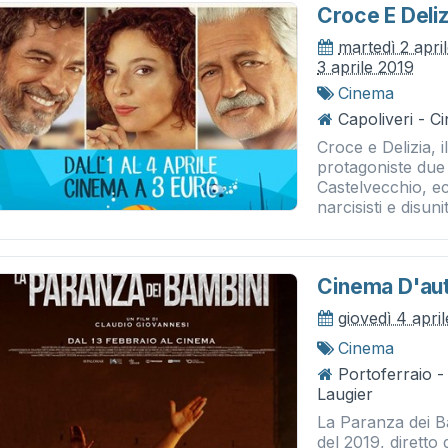
Croce E Deliz
martedì 2 apri
3 aprile 2019
Cinema
Capoliveri - 
Croce e Delizia, 
protagoniste due 
Castelvecchio, ec
narcisisti e disuni
Cinema D'aut
giovedì 4 apri
Cinema
Portoferraio 
Laugier
La Paranza dei B
del 2019, dirett