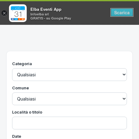
Elba Eventi App
Scarica
×
Infoelba srl
GRATIS - su Google Play
Home
Ricerca avanzata
Segnalaci un evento
Categoria
Utilità
Vacanze all'Isola d'Elba
Comune
Località o titolo
Date