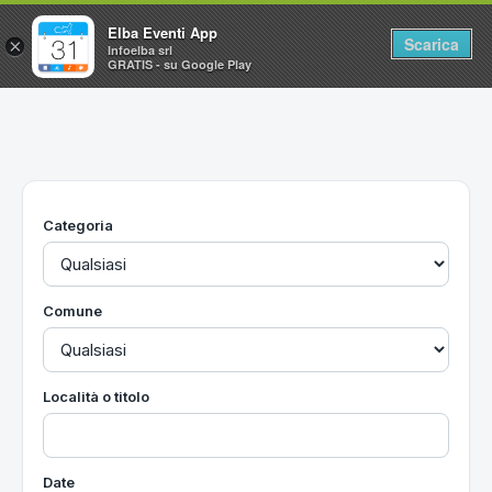
Elba Eventi App
Scarica
×
Infoelba srl
GRATIS - su Google Play
Home
Ricerca avanzata
Segnalaci un evento
Categoria
Utilità
Vacanze all'Isola d'Elba
Comune
Località o titolo
Date