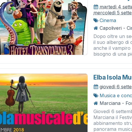
martedì 4 set
mercoledì 5 sett
Cinema
Capoliveri - 
Dopo oltre un sec
il suo albergo di
anche il vampiro 
bisogno di una pi
Elba Isola M
giovedì 6 set
Musica e conc
Marciana - Fo
Giovedì 6 settemb
Marciana il Festi
abbinamento stru
panorama musical