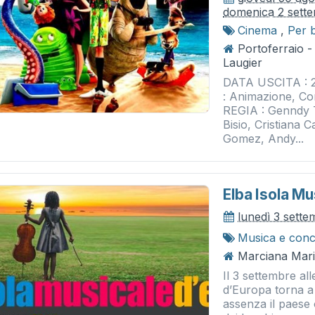
domenica 2 sett
Cinema
,
Per 
Portoferraio 
Laugier
DATA USCITA : 
: Animazione, C
REGIA : Genndy 
Bisio, Cristiana
Gomez, Andy...
Elba Isola M
lunedì 3 sett
Musica e conc
Marciana Marin
Il 3 settembre all
d’Europa torna a
assenza il paese 