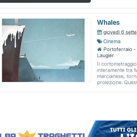
Whales
giovedì 6 set
Cinema
Portoferraio 
Laugier
Il cortometraggi
interamente tra M
marcianese, torna
proiezione. Questa