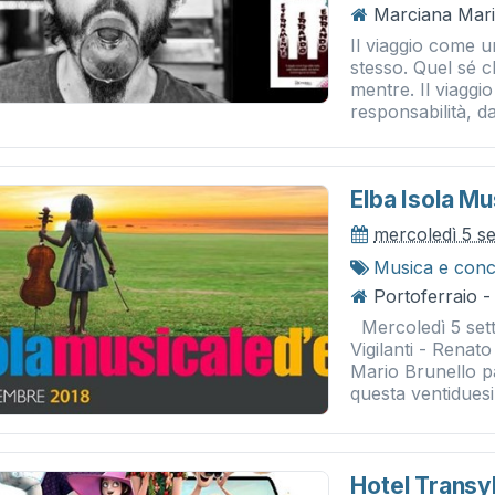
Marciana Mari
Il viaggio come 
stesso. Quel sé c
mentre. Il viaggio
responsabilità, da
Elba Isola M
mercoledì 5 s
Musica e conc
Portoferraio - 
Mercoledì 5 sette
Vigilanti - Renato
Mario Brunello p
questa ventiduesi
Hotel Transy