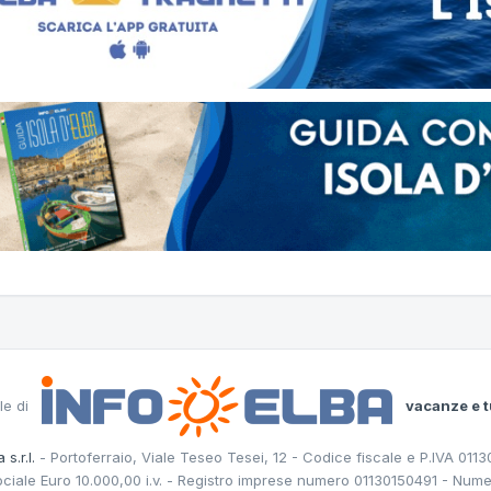
le di
vacanze e t
 s.r.l.
- Portoferraio, Viale Teseo Tesei, 12 - Codice fiscale e P.IVA 011
ociale Euro 10.000,00 i.v. - Registro imprese numero 01130150491 - Nume