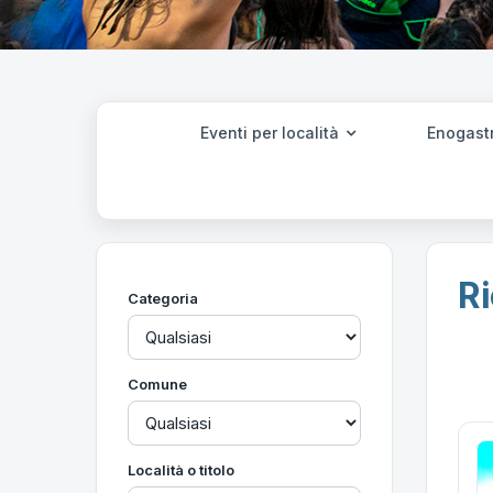
Eventi per località
Enogast
Ri
Categoria
Comune
Località o titolo