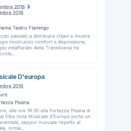
tembre 2018
embre 2018
Cinema Teatro Flamingo
olo passato a distribuire chiavi e munire
 ogni mostruoso comfort a disposizione,
più indaffarato della Transilvania ha
ccola...
usicale D'europa
tembre 2018
erti
rtezza Pisana
re, alle ore 18.30 alla Fortezza Pisana di
val Elba Isola Musicale d’Europa porta un
mentale, seppur inusuale rispetto al
e, ormai...