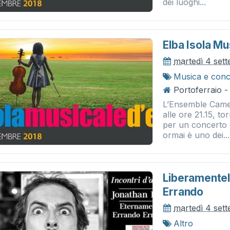
dei luoghi...
Elba Isola M
martedì 4 set
Musica e conc
Portoferraio - 
L’Ensemble Camer
alle ore 21.15, to
per un concerto c
ormai è uno dei...
Liberamentel
Errando
martedì 4 set
Altro