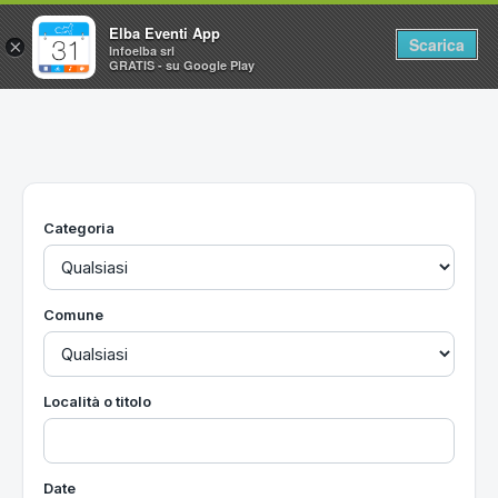
Elba Eventi App
Scarica
×
Infoelba srl
GRATIS - su Google Play
Home
Ricerca avanzata
Segnalaci un evento
Categoria
Utilità
Vacanze all'Isola d'Elba
Comune
Località o titolo
Date