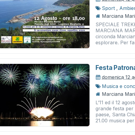
Sport
,
Ambie
Marciana Mari
SPECIALE TREK
MARCIANA MARIN
circonda Marcian
esplorare. Per far
Festa Patrona
domenica 12 a
Musica e conc
Marciana Mari
L’11 ed il 12 ago
grande festa per
paese, Santa Chia
21.00 musica per t