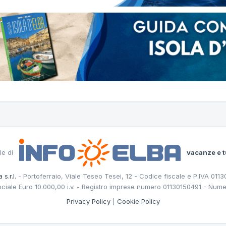
le di
vacanze e t
 s.r.l.
- Portoferraio, Viale Teseo Tesei, 12 - Codice fiscale e P.IVA 011
ociale Euro 10.000,00 i.v. - Registro imprese numero 01130150491 - Nume
Privacy Policy
|
Cookie Policy