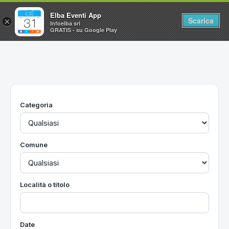
Elba Eventi App
Scarica
×
Infoelba srl
GRATIS - su Google Play
Home
Ricerca avanzata
Segnalaci un evento
Categoria
Utilità
Vacanze all'Isola d'Elba
Comune
Località o titolo
Date