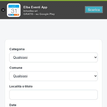
Elba Eventi App
Scarica
×
Infoelba srl
GRATIS - su Google Play
Home
Ricerca avanzata
Segnalaci un evento
Categoria
Utilità
Vacanze all'Isola d'Elba
Comune
Località o titolo
Date