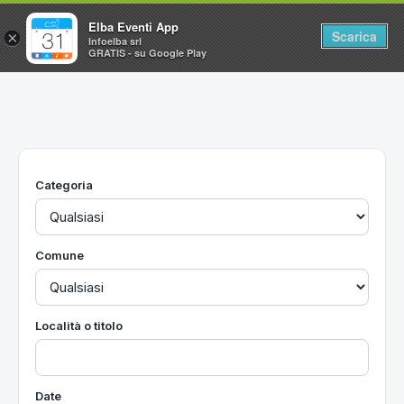
Elba Eventi App
Scarica
×
Infoelba srl
GRATIS - su Google Play
Home
Ricerca avanzata
Segnalaci un evento
Categoria
Utilità
Vacanze all'Isola d'Elba
Comune
Località o titolo
Date