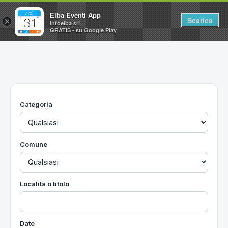
Elba Eventi App
Scarica
×
Infoelba srl
GRATIS - su Google Play
Home
Ricerca avanzata
Segnalaci un evento
Categoria
Utilità
Vacanze all'Isola d'Elba
Comune
Località o titolo
Date