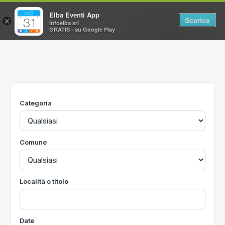
Elba Eventi App
Scarica
×
Infoelba srl
GRATIS - su Google Play
Home
Ricerca avanzata
Segnalaci un evento
Categoria
Utilità
Vacanze all'Isola d'Elba
Comune
Località o titolo
Date