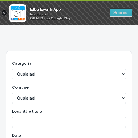
Elba Eventi App
Scarica
×
Infoelba srl
GRATIS - su Google Play
Home
Ricerca avanzata
Segnalaci un evento
Categoria
Utilità
Vacanze all'Isola d'Elba
Comune
Località o titolo
Date