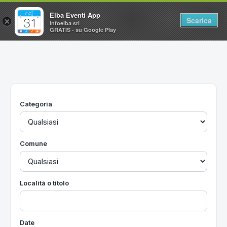
Elba Eventi App
Scarica
×
Infoelba srl
GRATIS - su Google Play
Home
Ricerca avanzata
Segnalaci un evento
Categoria
Utilità
Vacanze all'Isola d'Elba
Comune
Località o titolo
Date