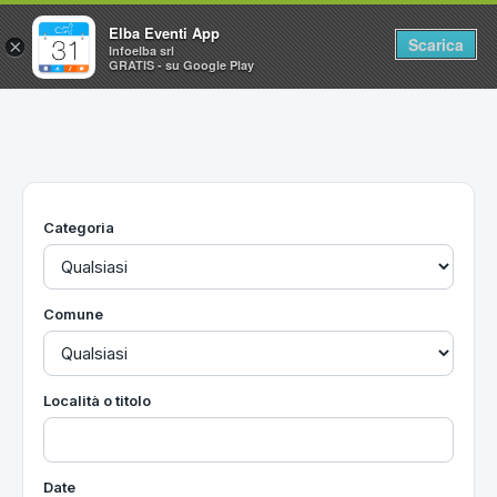
Elba Eventi App
Scarica
×
Infoelba srl
GRATIS - su Google Play
Home
Ricerca avanzata
Segnalaci un evento
Categoria
Utilità
Vacanze all'Isola d'Elba
Comune
Località o titolo
Date