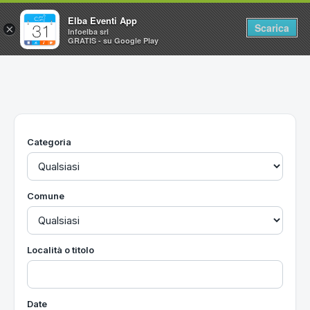
Elba Eventi App
Scarica
×
Infoelba srl
GRATIS - su Google Play
Home
Ricerca avanzata
Segnalaci un evento
Categoria
Utilità
Vacanze all'Isola d'Elba
Comune
Località o titolo
Date