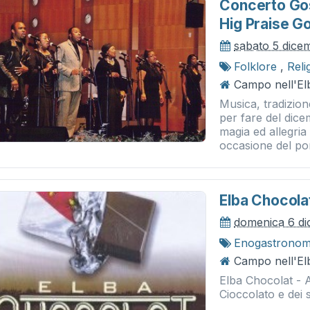
Concerto Go
Hig Praise G
sabato 5 dice
Folklore
,
Reli
Campo nell'El
Musica, tradizione
per fare del dic
magia ed allegria 
occasione del pon
Elba Chocola
domenica 6 d
Enogastronom
Campo nell'El
Elba Chocolat - 
Cioccolato e dei 