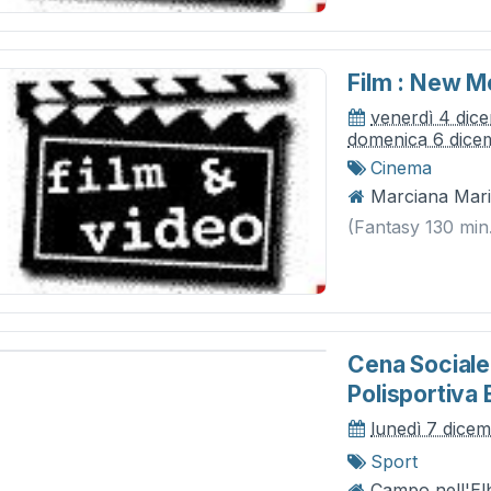
Film : New 
venerdì 4 dic
domenica 6 dice
Cinema
Marciana Mari
(Fantasy 130 min
Cena Sociale 
Polisportiva 
lunedì 7 dice
Sport
Campo nell'Elb