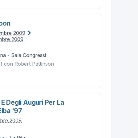
Moon
embre 2009
mbre 2009
na - Sala Congressi
.) con Robert Pattinson
E Degli Auguri Per La
Elba '97
mbre 2009
a - La Pila