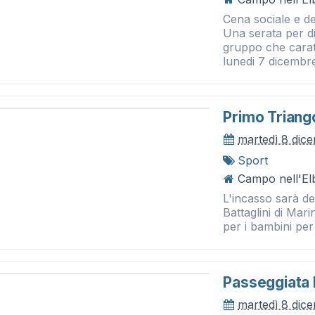
Cena sociale e de
Una serata per div
gruppo che carat
lunedi 7 dicembre
Primo Triango
martedì 8 dic
Sport
Campo nell'El
L'incasso sarà d
Battaglini di Mar
per i bambini per
Passeggiata 
martedì 8 dic