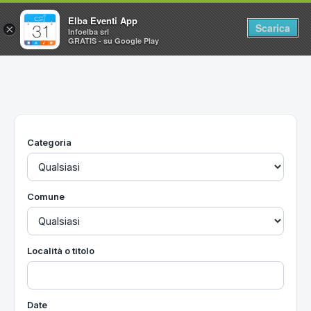
Elba Eventi App
Scarica
×
Infoelba srl
GRATIS - su Google Play
Home
Ricerca avanzata
Segnalaci un evento
Categoria
Utilità
Vacanze all'Isola d'Elba
Comune
Località o titolo
Date