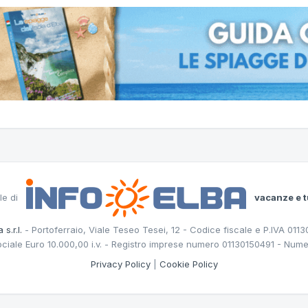
le di
vacanze e t
 s.r.l.
- Portoferraio, Viale Teseo Tesei, 12 - Codice fiscale e P.IVA 011
ociale Euro 10.000,00 i.v. - Registro imprese numero 01130150491 - Nume
Privacy Policy
|
Cookie Policy