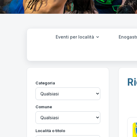
Eventi per località
Enogast
Ri
Categoria
Comune
Località o titolo