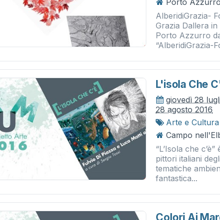
Porto Azzurro
AlberidiGrazia- F
Grazia Dallera i
Porto Azzurro da
“AlberidiGrazia-Fo
L'isola Che C
giovedì 28 lug
28 agosto 2016
Arte e Cultura
Campo nell'El
“L’Isola che c’è” è
pittori italiani de
tematiche ambient
fantastica...
Colori Ai Marg