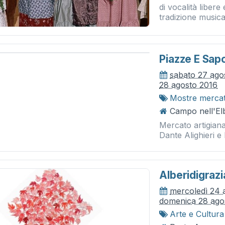
di vocalità libere
tradizione musical
Piazze E Sapo
sabato 27 ago
28 agosto 2016
Mostre merca
Campo nell'El
Mercato artigianal
Dante Alighieri 
Alberidigrazi
mercoledì 24 
domenica 28 ago
Arte e Cultura