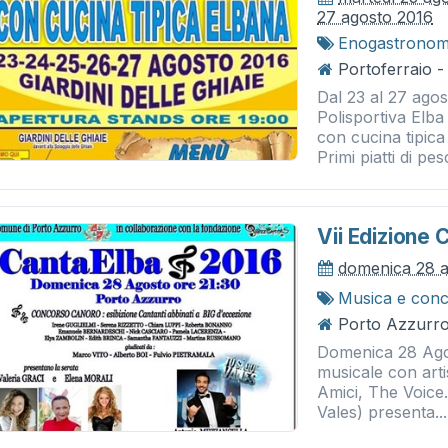
27 agosto 2016
Enogastronom
Portoferraio - 
Dal 23 al 27 agost
Polisportiva Elb
con cucina tipic
Primi piatti di pes
Vii Edizione 
domenica 28 
Musica e conc
Porto Azzurro 
Domenica 28 Ago
musicale con artis
Amici, The Voice
Vales) presenta...