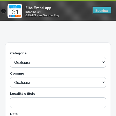
Elba Eventi App
Scarica
×
Infoelba srl
GRATIS - su Google Play
Home
Ricerca avanzata
Segnalaci un evento
Categoria
Utilità
Vacanze all'Isola d'Elba
Comune
Località o titolo
Date