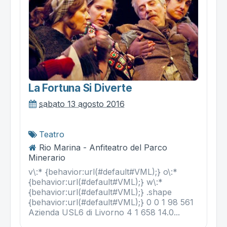
La Fortuna Si Diverte
sabato 13 agosto 2016
Teatro
Rio Marina - Anfiteatro del Parco
Minerario
v\:* {behavior:url(#default#VML);} o\:*
{behavior:url(#default#VML);} w\:*
{behavior:url(#default#VML);} .shape
{behavior:url(#default#VML);} 0 0 1 98 561
Azienda USL6 di Livorno 4 1 658 14.0...