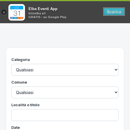
Elba Eventi App
Scarica
×
Infoelba srl
GRATIS - su Google Play
Home
Ricerca avanzata
Segnalaci un evento
Categoria
Utilità
Vacanze all'Isola d'Elba
Comune
Località o titolo
Date