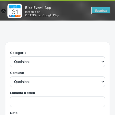
Elba Eventi App
Scarica
×
Infoelba srl
GRATIS - su Google Play
Home
Ricerca avanzata
Segnalaci un evento
Categoria
Utilità
Vacanze all'Isola d'Elba
Comune
Località o titolo
Date