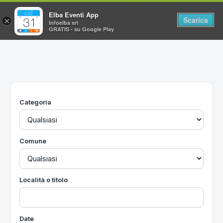
Elba Eventi App
Scarica
×
Infoelba srl
GRATIS - su Google Play
Home
Ricerca avanzata
Segnalaci un evento
Categoria
Utilità
Vacanze all'Isola d'Elba
Comune
Località o titolo
Date