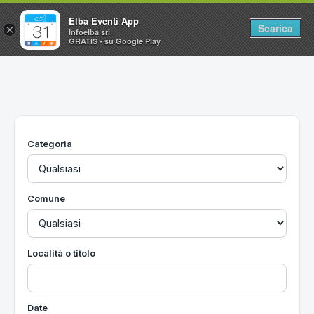
Elba Eventi App
Scarica
×
Infoelba srl
GRATIS - su Google Play
Home
Ricerca avanzata
Segnalaci un evento
Categoria
Utilità
Vacanze all'Isola d'Elba
Comune
Località o titolo
Date