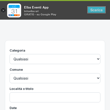
Elba Eventi App
Scarica
×
Infoelba srl
GRATIS - su Google Play
Home
Ricerca avanzata
Segnalaci un evento
Categoria
Utilità
Vacanze all'Isola d'Elba
Comune
Località o titolo
Date