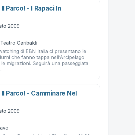
Il Parco! - I Rapaci In
sto 2009
 Teatro Garibaldi
dwatching di EBN Italia ci presentano le
diurni che fanno tappa nell’Arcipelago
le migrazioni. Seguirà una passeggiata
.
 Il Parco! - Camminare Nel
sto 2009
Cavo