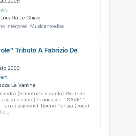
sto 2009
erti
 Località Le Ghiaie
ono interpreti. Musicantoelba
ole” Tributo A Fabrizio De
sto 2009
erti
iazza La Vantina
sandra (Pianoforte e canto) Ridi Gian
acustica e canto) Francesco “ SAVE’ “
a – arrangiamenti) Tiberio Pangia (voce)
lo...