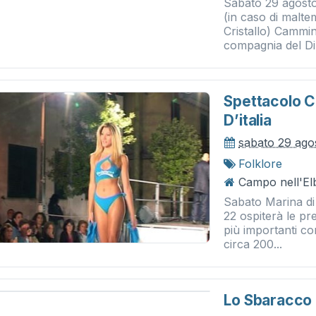
Sabato 29 agosto
(in caso di malte
Cristallo) Cammi
compagnia del Dir
Spettacolo Co
D’italia
sabato 29 ago
Folklore
Campo nell'Elb
Sabato Marina di
22 ospiterà le pref
più importanti co
circa 200...
Lo Sbaracco