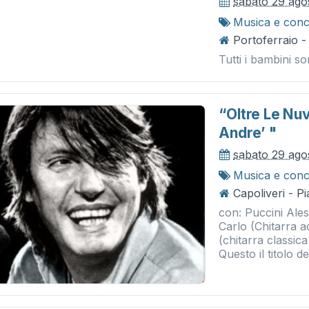
sabato 29 ago
Musica e conc
Portoferraio -
Tutti i bambini s
“oltre Le Nuv
Andre’ "
sabato 29 ago
Musica e conc
Capoliveri - P
con: Puccini Ales
Carlo (Chitarra 
(chitarra classic
Questo il titolo del