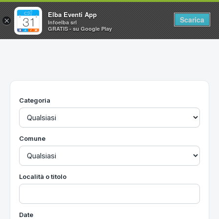
Elba Eventi App
Scarica
×
Infoelba srl
GRATIS - su Google Play
Home
Ricerca avanzata
Segnalaci un evento
Categoria
Utilità
Vacanze all'Isola d'Elba
Comune
Località o titolo
Date