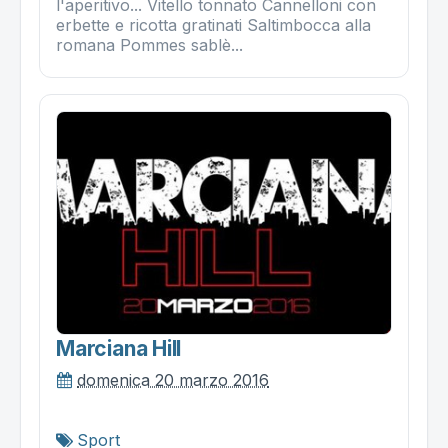
l'aperitivo... Vitello tonnato Cannelloni con
erbette e ricotta gratinati Saltimbocca alla
romana Pommes sablè...
Marciana Hill
domenica 20 marzo 2016
Sport