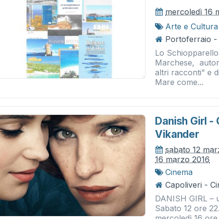
mercoledì 16 
Arte e Cultura
Portoferraio -
Lo Schiopparello 
Marchese, autore
altri racconti” e d
Mare come...
Danish Girl -
Vikander
sabato 12 mar
16 marzo 2016
Cinema
Capoliveri - 
DANISH GIRL – un
Sabato 12 ore 22
mercoledì 16 or