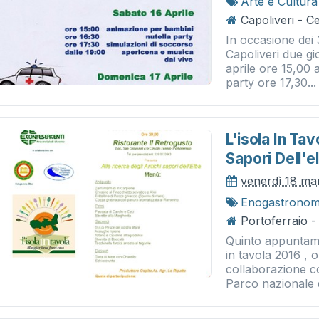
Arte e Cultura
Capoliveri - C
In occasione dei 
Capoliveri due gi
aprile ore 15,00 
party ore 17,30...
L'isola In Tav
Sapori Dell'e
venerdì 18 ma
Enogastronom
Portoferraio -
Quinto appuntame
in tavola 2016 , 
collaborazione c
Parco nazionale d