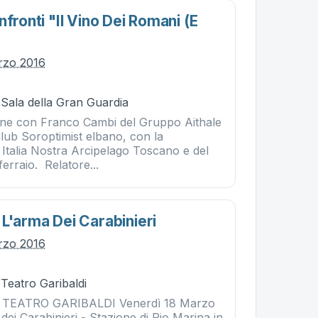
nfronti "il Vino Dei Romani (e
"
rzo 2016
 Sala della Gran Guardia
ne con Franco Cambi del Gruppo Aithale
Club Soroptimist elbano, con la
 Italia Nostra Arcipelago Toscano e del
erraio. Relatore...
L'arma Dei Carabinieri
rzo 2016
 Teatro Garibaldi
| TEATRO GARIBALDI Venerdì 18 Marzo
dei Carabinieri - Stazione di Rio Marina in