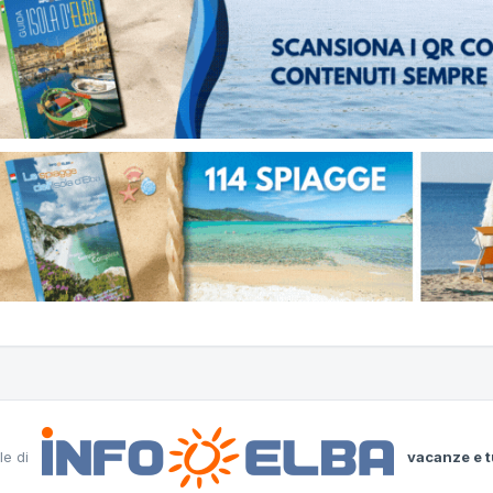
le di
vacanze e t