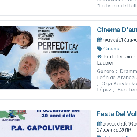
“La teoria del tutt
Cinema D'aut
giovedì 17 ma
Cinema
Portoferraio 
Laugier
Genere : Dramma
León de Aranoa A
, Olga Kurylenko
López , Ben Temp
Festa Del Vol
mercoledì 16 
17 marzo 2016