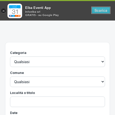
Elba Eventi App
Scarica
×
Infoelba srl
GRATIS - su Google Play
Home
Ricerca avanzata
Segnalaci un evento
Categoria
Utilità
Vacanze all'Isola d'Elba
Comune
Località o titolo
Date