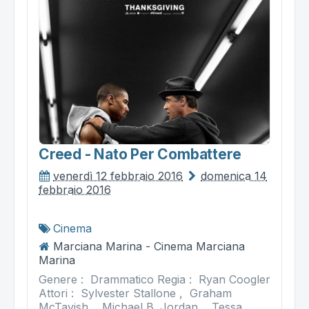
Creed - Nato Per Combattere
venerdì 12 febbraio 2016
domenica 14
febbraio 2016
Cinema
Marciana Marina - Cinema Marciana
Marina
Genere : Drammatico Regia : Ryan Coogler
Attori : Sylvester Stallone , Graham
McTavish , Michael B. Jordan , Tessa