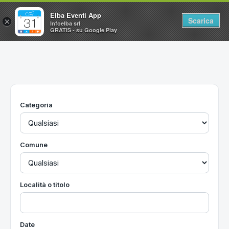
Elba Eventi App
Scarica
×
Infoelba srl
GRATIS - su Google Play
Home
Ricerca avanzata
Segnalaci un evento
Categoria
Utilità
Vacanze all'Isola d'Elba
Comune
Località o titolo
Date