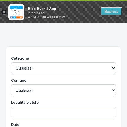
Elba Eventi App
Scarica
×
Infoelba srl
GRATIS - su Google Play
Home
Ricerca avanzata
Segnalaci un evento
Categoria
Utilità
Vacanze all'Isola d'Elba
Comune
Località o titolo
Date