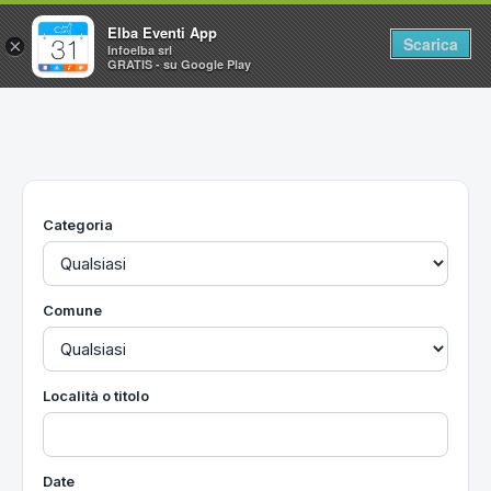
Elba Eventi App
Scarica
×
Infoelba srl
GRATIS - su Google Play
Home
Ricerca avanzata
Segnalaci un evento
Categoria
Utilità
Vacanze all'Isola d'Elba
Comune
Località o titolo
Date