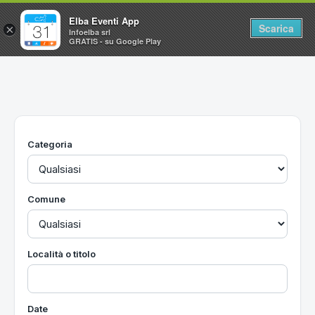
Elba Eventi App
Scarica
×
Infoelba srl
GRATIS - su Google Play
Home
Ricerca avanzata
Segnalaci un evento
Categoria
Utilità
Vacanze all'Isola d'Elba
Comune
Località o titolo
Date