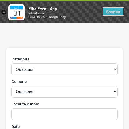
Elba Eventi App
Scarica
×
Infoelba srl
GRATIS - su Google Play
Home
Ricerca avanzata
Segnalaci un evento
Categoria
Utilità
Vacanze all'Isola d'Elba
Comune
Località o titolo
Date