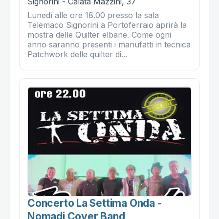
Signorini - Calata Mazzini, 37
Lunedì alle ore 18.00 presso la sala
Telemaco Signorini a Portoferraio aprirà la
mostra delle Quilter elbane. Come ogni
anno saranno presenti i manufatti in tecnica
Patchwork delle quilter di...
Concerto La Settima Onda -
Nomadi Cover Band