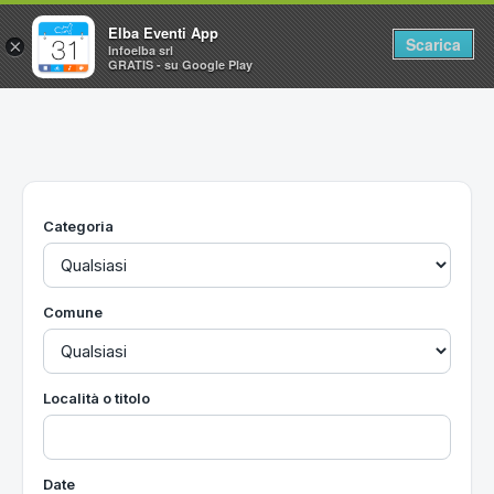
Elba Eventi App
Scarica
×
Infoelba srl
GRATIS - su Google Play
Home
Ricerca avanzata
Segnalaci un evento
Categoria
Utilità
Vacanze all'Isola d'Elba
Comune
Località o titolo
Date