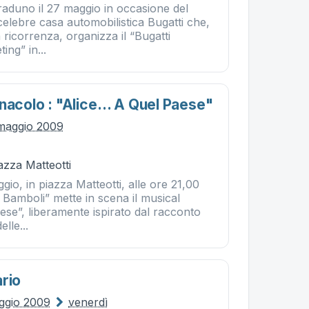
raduno il 27 maggio in occasione del
celebre casa automobilistica Bugatti che,
a ricorrenza, organizza il “Bugatti
ing” in...
rnacolo : "alice… A Quel Paese"
maggio 2009
iazza Matteotti
io, in piazza Matteotti, alle ore 21,00
i Bamboli” mette in scena il musical
ese”, liberamente ispirato dal racconto
elle...
rio
ggio 2009
venerdì