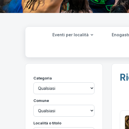
Eventi per località
Enogast
Ri
Categoria
Comune
Località o titolo