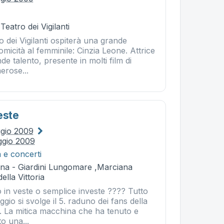
Teatro dei Vigilanti
ro dei Vigilanti ospiterà una grande
omicità al femminile: Cinzia Leone. Attrice
nde talento, presente in molti film di
erose...
este
ggio 2009
ggio 2009
 e concerti
na - Giardini Lungomare ,Marciana
ella Vittoria
o in veste o semplice investe ???? Tutto
gio si svolge il 5. raduno dei fans della
 . La mitica macchina che ha tenuto e
o una...