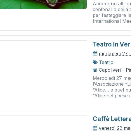
Ancora un altro 
centenario della 
per festeggiare l
International Meet
Teatro In Ve
mercoledì 27 
Teatro
Capoliveri - P
Mercoledì 27 magg
l’Associazione “L
“Alice… a quel pa
“Alice nel paese d
Caffè Lettera
venerdì 22 ma