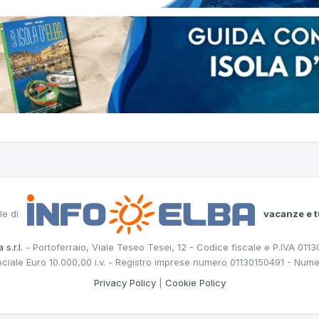
le di
vacanze e t
 s.r.l.
- Portoferraio, Viale Teseo Tesei, 12 - Codice fiscale e P.IVA 011
ociale Euro 10.000,00 i.v. - Registro imprese numero 01130150491 - Nume
Privacy Policy
|
Cookie Policy