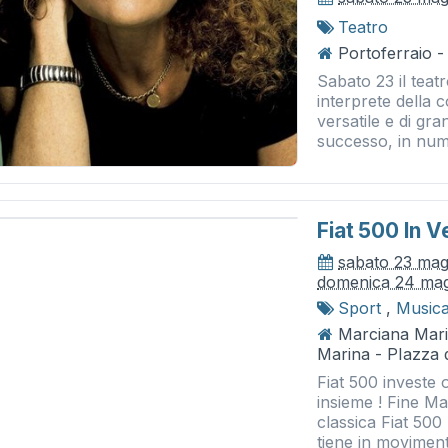
Teatro
Portoferraio - 
Sabato 23 il teat
interprete della c
versatile e di gra
successo, in num
Fiat 500 In V
sabato 23 ma
domenica 24 ma
Sport
,
Musica
Marciana Mari
Marina - PIazza d
Fiat 500 investe 
insieme ! Fine Mag
classica Fiat 500
tiene in moviment