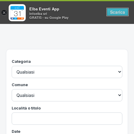
Elba Eventi App
Scarica
×
Infoelba srl
GRATIS - su Google Play
Home
Ricerca avanzata
Segnalaci un evento
Categoria
Utilità
Vacanze all'Isola d'Elba
Comune
Località o titolo
Date