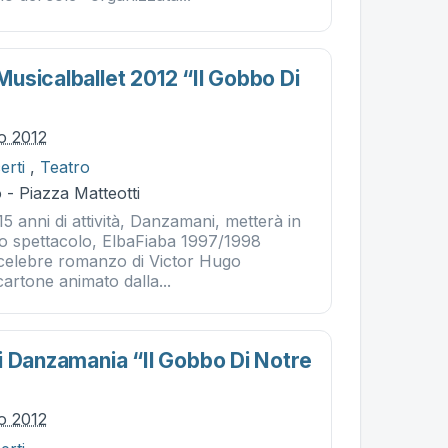
usicalballet 2012 “il Gobbo Di
”
io 2012
erti
,
Teatro
- Piazza Matteotti
15 anni di attività, Danzamani, metterà in
mo spettacolo, ElbaFiaba 1997/1998
 celebre romanzo di Victor Hugo
artone animato dalla...
i Danzamania “il Gobbo Di Notre
io 2012