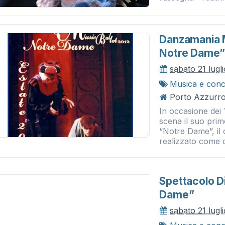
Danzamania M
Notre Dame
sabato 21 lugl
Musica e conc
Porto Azzurro 
In occasione dei 
scena il suo pri
“Notre Dame”, il
realizzato come c
Spettacolo D
Dame”
sabato 21 lugl