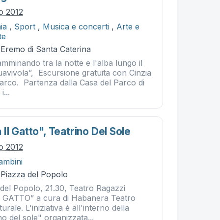
io 2012
ia
,
Sport
,
Musica e concerti
,
Arte e
te
- Eremo di Santa Caterina
mminando tra la notte e l'alba lungo il
uavivola”, Escursione gratuita con Cinzia
Parco. Partenza dalla Casa del Parco di
i...
l Gatto", Teatrino Del Sole
io 2012
ambini
- Piazza del Popolo
 del Popolo, 21.30, Teatro Ragazzi
GATTO” a cura di Habanera Teatro
rale. L'iniziativa è all'interno della
o del sole" organizzata...