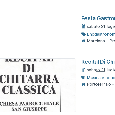
Festa Gastr
sabato 21 lugl
Enogastronom
Marciana - Pro
Recital Di Ch
sabato 21 lugl
Musica e conc
Portoferraio -