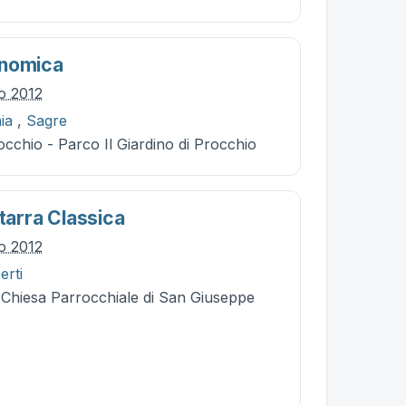
onomica
io 2012
ia
,
Sagre
cchio - Parco Il Giardino di Procchio
itarra Classica
io 2012
erti
 Chiesa Parrocchiale di San Giuseppe