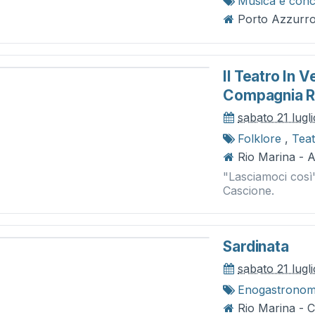
Musica e conc
Porto Azzurro 
Il Teatro In 
Compagnia R
sabato 21 lugl
Folklore
,
Tea
Rio Marina - A
"Lasciamoci così" 
Cascione.
Sardinata
sabato 21 lugl
Enogastronom
Rio Marina - 