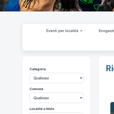
Eventi per località
Enogast
Ri
Categoria
Comune
Località o titolo