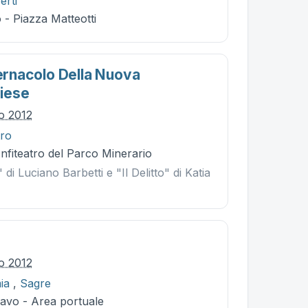
erti
- Piazza Matteotti
Vernacolo Della Nuova
iese
io 2012
tro
nfiteatro del Parco Minerario
di Luciano Barbetti e "Il Delitto" di Katia
io 2012
ia
,
Sagre
Cavo - Area portuale