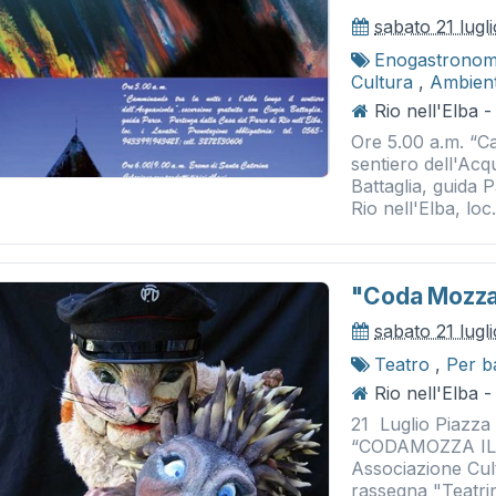
sabato 21 lugl
Enogastronom
Cultura
,
Ambien
Rio nell'Elba 
Ore 5.00 a.m. “Ca
sentiero dell'Acq
Battaglia, guida 
Rio nell'Elba, loc. 
"coda Mozza I
sabato 21 lugl
Teatro
,
Per b
Rio nell'Elba 
21 Luglio Piazza
“CODAMOZZA IL 
Associazione Cultu
rassegna "Teatrin