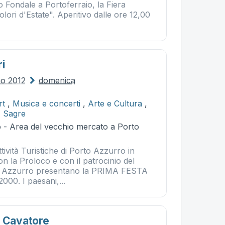
o Fondale a Portoferraio, la Fiera
ori d'Estate". Aperitivo dalle ore 12,00
i
no 2012
domenica
rt
,
Musica e concerti
,
Arte e Cultura
,
,
Sagre
 - Area del vecchio mercato a Porto
tività Turistiche di Porto Azzurro in
n la Proloco e con il patrocinio del
 Azzurro presentano la PRIMA FESTA
00. I paesani,...
l Cavatore