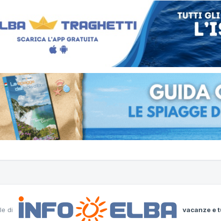
le di
vacanze e t