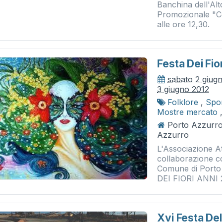
Banchina dell'Alt
Promozionale "Col
alle ore 12,30.
Festa Dei Fior
sabato 2 giug
3 giugno 2012
Folklore
,
Spo
Mostre mercato
Porto Azzurro
Azzurro
L'Associazione At
collaborazione co
Comune di Porto
DEI FIORI ANNI 20
Xvi Festa De