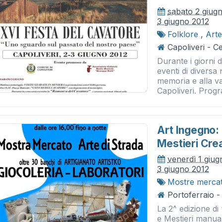
sabato 2 giug
3 giugno 2012
Folklore
,
Arte
Capoliveri - C
Durante i giorni 
eventi di diversa 
memoria e alla va
Capoliveri. Prog
Art Ingegno:
Mestieri Crea
venerdì 1 giu
3 giugno 2012
Mostre merca
Portoferraio -
La 2^ edizione di
e Mestieri manual