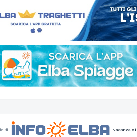
le di
vacanze e t