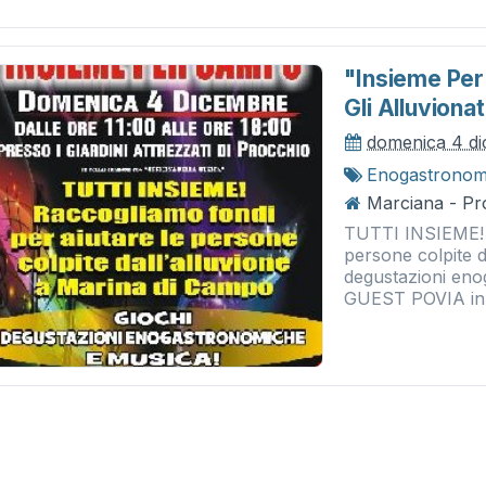
"insieme Per
Gli Alluviona
domenica 4 di
Enogastronom
Marciana - Pr
TUTTI INSIEME! R
persone colpite d
degustazioni en
GUEST POVIA in