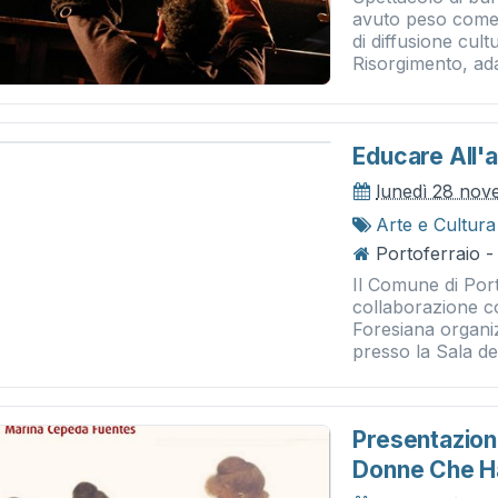
avuto peso come 
di diffusione cult
Risorgimento, adat
Educare All'a
lunedì 28 nov
Arte e Cultura
Portoferraio -
Il Comune di Port
collaborazione co
Foresiana organi
presso la Sala del
Presentazione
Donne Che Ha