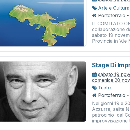
Arte e Cultura
Portoferraio -
IL COMITATO ON
collaborazione 
sabato 19 novembr
Provincia in V.le
Stage Di Imp
sabato 19 no
domenica 20 no
Teatro
Portoferraio -
Nei giorni 19 e 
Azzurra, salita N
patrocinio del C
improvvisazione t