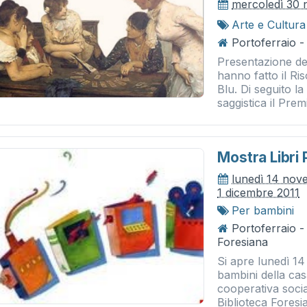
mercoledì 30
Arte e Cultura
Portoferraio -
Presentazione del
hanno fatto il Ri
Blu. Di seguito l
saggistica il Premi
Mostra Libri 
lunedì 14 nov
1 dicembre 2011
Per bambini
Portoferraio -
Foresiana
Si apre lunedì 14
bambini della cas
cooperativa socia
Biblioteca Foresia