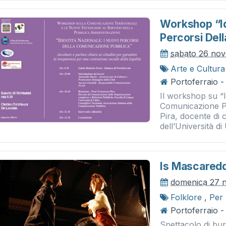
Workshop “id
Percorsi Del
sabato 26 no
Arte e Cultura
Portoferraio -
Il workshop su “I
Comunicazione Pu
Pira, docente di
dell’Università di 
Is Mascared
domenica 27 
Folklore
,
Per
Portoferraio - 
Spettacolo di bura