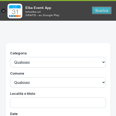
Elba Eventi App
Scarica
×
Infoelba srl
GRATIS - su Google Play
Home
Ricerca avanzata
Segnalaci un evento
Categoria
Utilità
Vacanze all'Isola d'Elba
Comune
Località o titolo
Date