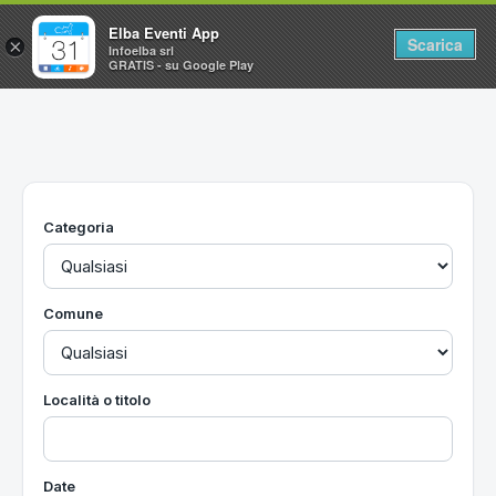
Elba Eventi App
Scarica
×
Infoelba srl
GRATIS - su Google Play
Home
Ricerca avanzata
Segnalaci un evento
Categoria
Utilità
Vacanze all'Isola d'Elba
Comune
Località o titolo
Date