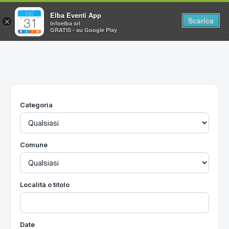
Elba Eventi App
Scarica
×
Infoelba srl
GRATIS - su Google Play
Home
Ricerca avanzata
Segnalaci un evento
Categoria
Utilità
Vacanze all'Isola d'Elba
Comune
Località o titolo
Date