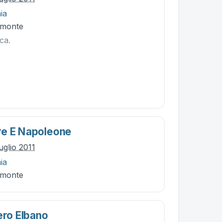
ia
omonte
ca.
re E Napoleone
uglio 2011
ia
omonte
ero Elbano