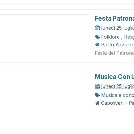
Festa Patron
lunedì 25 lugli
Folklore
,
Reli
Porto Azzurro 
Festa del Patrono
Musica Con L
lunedì 25 lugli
Musica e conc
Capoliveri - P