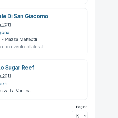
ale Di San Giacomo
o 2011
gione
- Piazza Matteotti
 con eventi collaterali.
o Sugar Reef
o 2011
erti
iazza La Vantina
Pagine