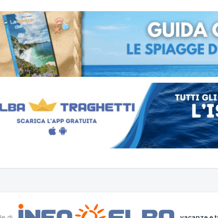
le di
vacanze e t