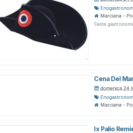
Enogastronom
Marciana - P
Festa gastronomi
Cena Del Ma
domenica 24 l
Enogastronom
Marciana - P
Ix Palio Remi