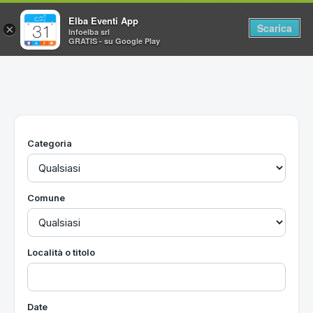
Elba Eventi App
Scarica
×
Infoelba srl
GRATIS - su Google Play
Home
Ricerca avanzata
Segnalaci un evento
Categoria
Utilità
Vacanze all'Isola d'Elba
Comune
Località o titolo
Date