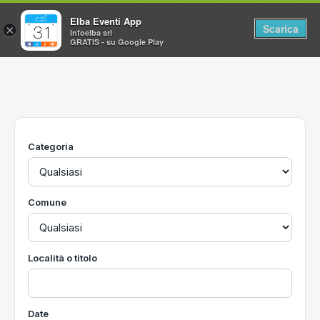
Elba Eventi App
Scarica
×
Infoelba srl
GRATIS - su Google Play
Home
Ricerca avanzata
Segnalaci un evento
Categoria
Utilità
Vacanze all'Isola d'Elba
Comune
Località o titolo
Date