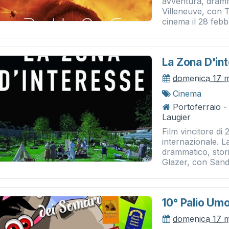
avventura, dramm
Villeneuve, con 
cinema il 28 febb
La Zona D'in
domenica 17 
Cinema
Portoferraio 
Laugier
Film vincitore di 
internazionale. L
drammatico, stor
Glazer, con Sandr
10° Palio Umo
domenica 17 