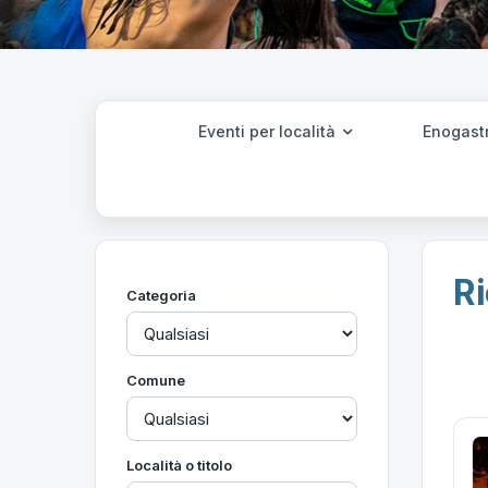
Eventi per località
Enogast
Ri
Categoria
Comune
Località o titolo