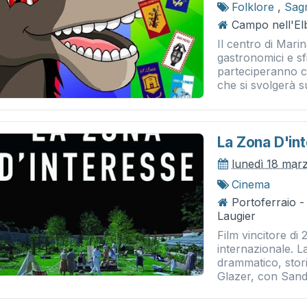
Folklore
,
Sag
Campo nell'El
Il centro di Mar
gastronomici e sf
parteciperanno co
che si svolgerà su
La Zona D'in
lunedì 18 mar
Cinema
Portoferraio 
Laugier
Film vincitore di 
internazionale. L
drammatico, stor
Glazer, con Sandr