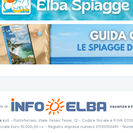
le di
vacanze e t
 s.r.l.
- Portoferraio, Viale Teseo Tesei, 12 - Codice fiscale e P.IVA 011
ociale Euro 10.000,00 i.v. - Registro imprese numero 01130150491 - Nume