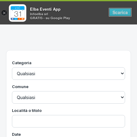
Elba Eventi App
Scarica
×
Infoelba srl
GRATIS - su Google Play
Home
Ricerca avanzata
Segnalaci un evento
Categoria
Utilità
Vacanze all'Isola d'Elba
Comune
Località o titolo
Date