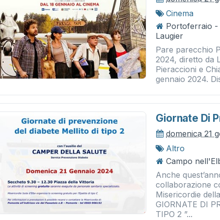
Cinema
Portoferraio 
Laugier
Pare parecchio P
2024, diretto da
Pieraccioni e Chia
gennaio 2024. Dist
Giornate Di 
domenica 21 
Altro
Campo nell'El
Anche quest’anno 
collaborazione 
Misericordie dell
GIORNATE DI P
TIPO 2 ”...