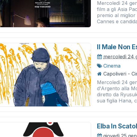
Mercoledì 24 gen
film a gli Asia P
premio al miglior 
Cannes e candidat
Il Male Non E
mercoledì 24 
Cinema
Capoliveri - 
Mercoledì 24 gen
d'Argento alla Mo
diretto da Ryusu
sua figlia Hana, c
Elba In Scato
giovedì 25 ge