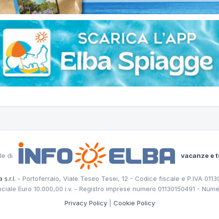
le di
vacanze e t
 s.r.l.
- Portoferraio, Viale Teseo Tesei, 12 - Codice fiscale e P.IVA 011
ociale Euro 10.000,00 i.v. - Registro imprese numero 01130150491 - Nume
Privacy Policy
|
Cookie Policy