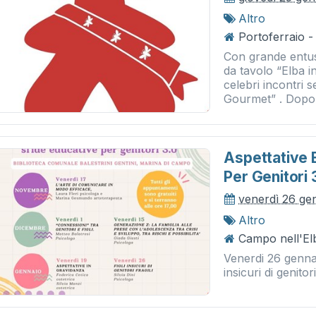
Altro
Portoferraio 
Con grande entusi
da tavolo “Elba i
celebri incontri s
Gourmet” . Dopo 
Aspettative E
Per Genitori 
venerdì 26 ge
Altro
Campo nell'El
Venerdi 26 gennai
insicuri di genito