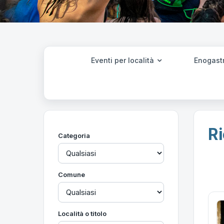
Eventi per località
Enogast
Ri
Categoria
Comune
Località o titolo