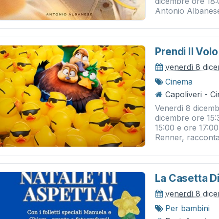
dicembre ore 18:
Antonio Albanese 
Prendi Il Volo
venerdì 8 dic
Cinema
Capoliveri - 
Venerdì 8 dicemb
dicembre ore 15:
15:00 e ore 17:00
Renner, racconta l
La Casetta D
venerdì 8 dic
Per bambini