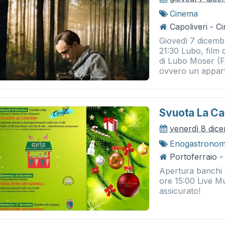
Cinema
Capoliveri - 
Giovedì 7 dicemb
21:30 Lubo, film d
di Lubo Moser (F
ovvero un appart
Svuota La Ca
venerdì 8 dic
Enogastronom
Portoferraio 
Apertura banchi e
ore 15:00 Live Mu
assicurato!