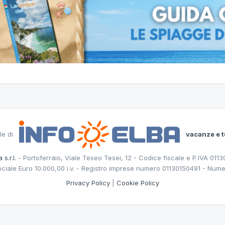
le di
vacanze e t
 s.r.l.
- Portoferraio, Viale Teseo Tesei, 12 - Codice fiscale e P.IVA 011
ociale Euro 10.000,00 i.v. - Registro imprese numero 01130150491 - Nume
Privacy Policy
|
Cookie Policy