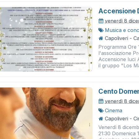
Accensione D
venerdì 8 dic
Musica e conc
Capoliveri - Ca
Programma Ore 15
l'associazione Pr
Accensione luci 
il gruppo "Los M
Cento Dome
venerdì 8 dic
Cinema
Capoliveri - 
Venerdì 8 dicemb
21:30 Domenica 1