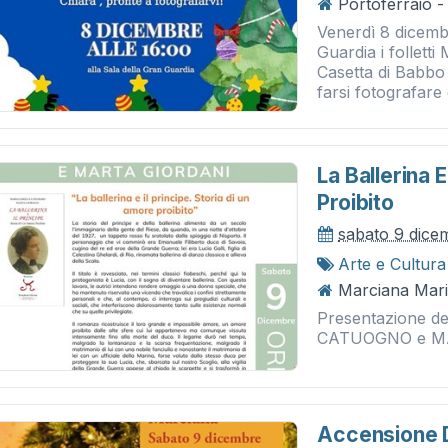
Portoferraio -
Venerdì 8 dicembr
Guardia i follett
Casetta di Babbo
farsi fotografare
La Ballerina E
Proibito
sabato 9 dice
Arte e Cultura
Marciana Marin
Presentazione de
CATUOGNO e M
Accensione D