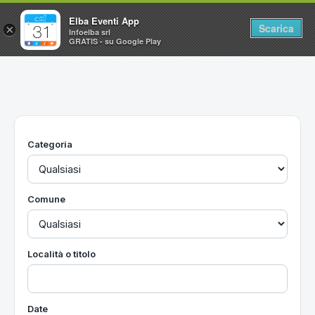
Elba Eventi App
Scarica
×
Infoelba srl
GRATIS - su Google Play
Home
Ricerca avanzata
Segnalaci un evento
Categoria
Utilità
Vacanze all'Isola d'Elba
Comune
Località o titolo
Date